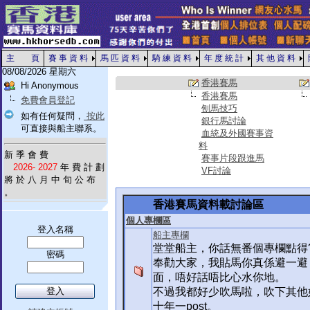
主 頁
賽 事 資 料
馬 匹 資 料
騎 練 資 料
年 度 統 計
其 他 資 料
08/08/2026 星期六
香港賽馬
Hi Anonymous
香港賽馬
免費會員登記
刨馬技巧
如有任何疑問，
按此
銀行馬討論
可直接與船主聯系。
血統及外國賽事資
料
新 季 會 費
賽事片段跟進馬
2026- 2027
年 費 計 劃
VF討論
將 於 八 月 中 旬 公 布
。
香港賽馬資料載討論區
個人專欄區
登入名稱
船主專欄
堂堂船主，你話無番個專欄點得
密碼
奉勸大家，我貼馬你真係避一避
面，唔好話唔比心水你地。
不過我都好少吹馬啦，吹下其他
十年一post。