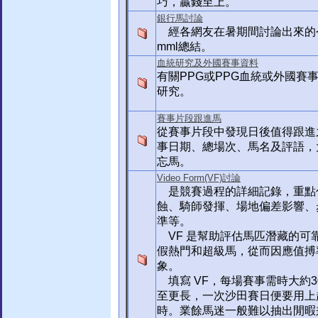
巧，贏錢至上。
銀行馬討論
經各網友在暑期間討論出來的
mml總結。
血統研究及外國賽事資料
有關PPG或PPG血統或外國賽
研究。
賽事片段跟進馬
從賽事片段中發現日後值得跟進
事日期、總場次、馬名及評語，
忘馬。
Video Form(VF)討論
是競賽過程的詳細記錄，重點
蝕、騎師發揮、場地偏差影響、
準等。
VF 是幫助評估馬匹潛藏的可
假熱門和超級馬，從而因應值搏
象。
填寫 VF，每場賽事需時大約3
至更長，一次沙田賽日便要用上起
時。業餘馬迷一般難以抽出閒暇