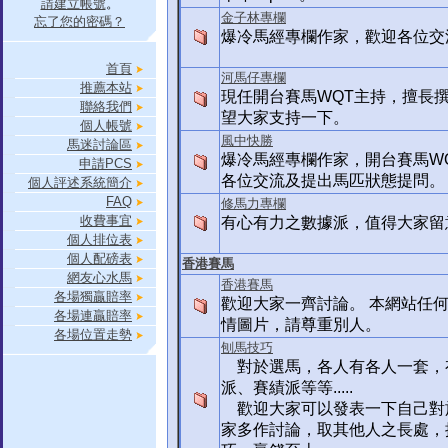
請建立帳號
。
金子林專欄
忘了您的密碼？
爆冷馬經專欄作家，歡迎各位交
首頁
河馬仔專欄
推薦本站
現任開台賽馬WQT主持，擅長
聯絡我們
望大家支持一下。
個人帳號
風中快勝
馬迷討論區
爆冷馬經專欄作家，開台賽馬W
申請PCS
各位交流及提出馬匹狀態提問。
個人評述系統簡介
FAQ
修馬力專欄
收費事宜
有心有力之數據派，值得大家留
個人排位表
個人配磅表
香港賽馬
網友心水馬
香港賽馬
各場獨贏賠率
歡迎大家一齊討論。 本網站任
各場連贏賠率
情圖片，請尊重別人。
各場位置走勢
刨馬技巧
對於選馬，各人有各人一套，
派、賽績派等等.....
歡迎大家可以發表一下自己對
家多作討論，取其他人之長處，