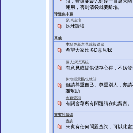
限，看誰能最先到達一百萬大關
運用，否則清袋就要離場。
球迷集中贏
足球論壇
足球論壇
其他
本站更新意見或報錯處
希望大家比多D意見我
個人評語系統
有意見或提供儲存心得，不妨發
你地鍾意貼乜就貼
但請尊重自己、尊重別人，亦請
謝幫助
會藉查詢
有關會藉所有問題請在此留言。
來賓討論區
查詢
來賓有任何問題查詢，可以此處