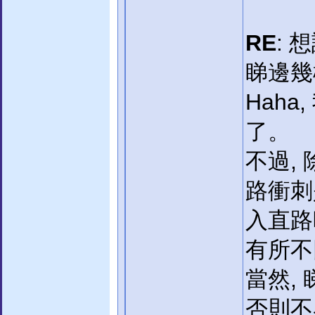
RE
:
睇邊幾
Hah
了。
不過,
路衝刺是
入直路
有所不
當然,
否則不