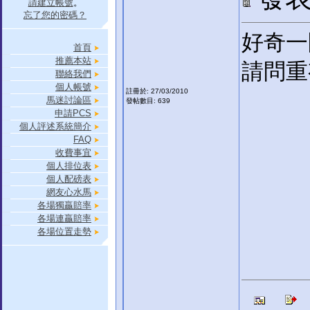
請建立帳號
。
忘了您的密碼？
好奇一
首頁
推薦本站
請問重有
聯絡我們
個人帳號
註冊於: 27/03/2010
馬迷討論區
發帖數目: 639
申請PCS
個人評述系統簡介
FAQ
收費事宜
個人排位表
個人配磅表
網友心水馬
各場獨贏賠率
各場連贏賠率
各場位置走勢