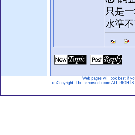
只是一
水準不高
Web pages will look best if y
(c)Copyright. The hkhorsedb.com ALL RIGHTS