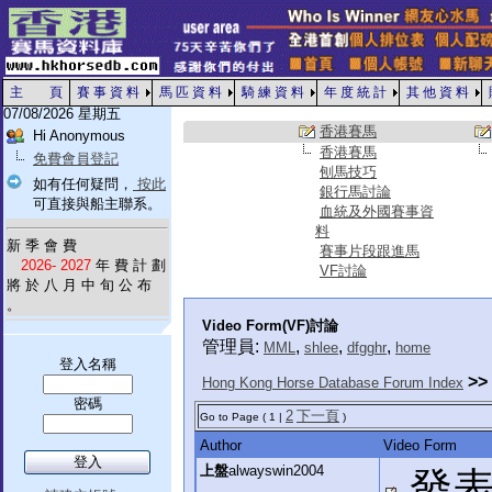
主 頁
賽 事 資 料
馬 匹 資 料
騎 練 資 料
年 度 統 計
其 他 資 料
07/08/2026 星期五
香港賽馬
Hi Anonymous
香港賽馬
免費會員登記
刨馬技巧
如有任何疑問，
按此
銀行馬討論
可直接與船主聯系。
血統及外國賽事資
料
新 季 會 費
賽事片段跟進馬
2026- 2027
年 費 計 劃
VF討論
將 於 八 月 中 旬 公 布
。
Video Form(VF)討論
管理員:
,
,
,
MML
shlee
dfgghr
home
登入名稱
>>
Hong Kong Horse Database Forum Index
密碼
2
下一頁
Go to Page ( 1 |
)
Author
Video Form
上盤
alwayswin2004
發表於