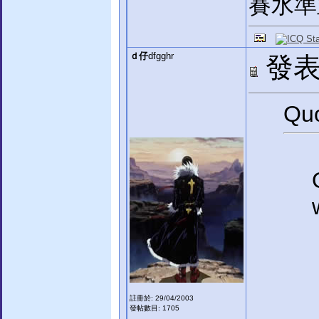
賽水準
ｄ仔
dfgghr
發表於
Quo
註冊於: 29/04/2003
發帖數目: 1705