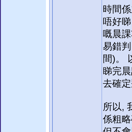
時間係
唔好睇
嘅晨課功
易錯判。
間)。 
睇完晨
去確定
所以,
係粗略確
但不會