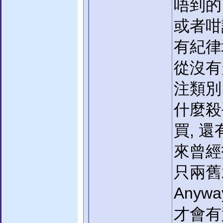
唔到的 .
或者咁
有紀律
從沒有
注類別
什麼殺
買, 
來曾經
只兩舊
Anyw
才會有