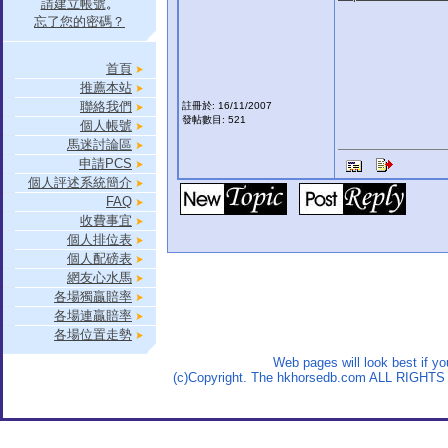
請建立帳號
。
忘了您的密碼？
首頁
推薦本站
聯絡我們
註冊於: 16/11/2007
發帖數目: 521
個人帳號
馬迷討論區
申請PCS
個人評述系統簡介
FAQ
收費事宜
個人排位表
個人配磅表
網友心水馬
各場獨贏賠率
各場連贏賠率
各場位置走勢
Web pages will look best if y
(c)Copyright. The hkhorsedb.com ALL RIGHTS