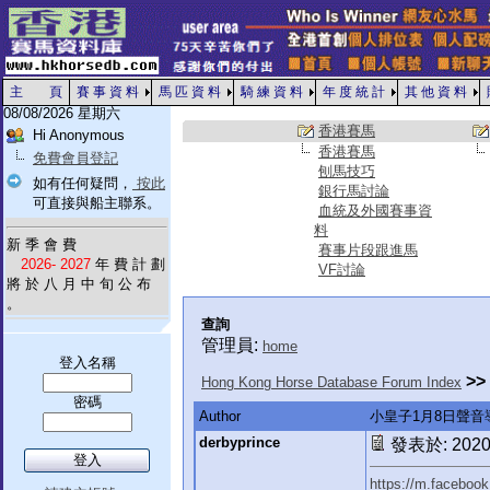
主 頁
賽 事 資 料
馬 匹 資 料
騎 練 資 料
年 度 統 計
其 他 資 料
08/08/2026 星期六
香港賽馬
Hi Anonymous
香港賽馬
免費會員登記
刨馬技巧
如有任何疑問，
按此
銀行馬討論
可直接與船主聯系。
血統及外國賽事資
料
新 季 會 費
賽事片段跟進馬
2026- 2027
年 費 計 劃
VF討論
將 於 八 月 中 旬 公 布
。
查詢
管理員:
home
登入名稱
>>
Hong Kong Horse Database Forum Index
密碼
Author
小皇子1月8日聲音
derbyprince
發表於: 2020-
https://m.faceboo