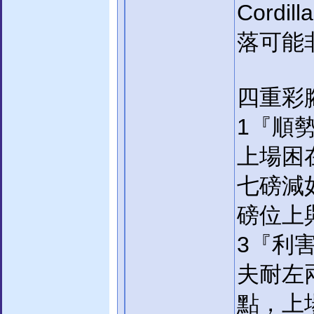
Cord
落可能
四重彩
1『順
上場困
七磅減
磅位上
3『利
夫耐左
點，上