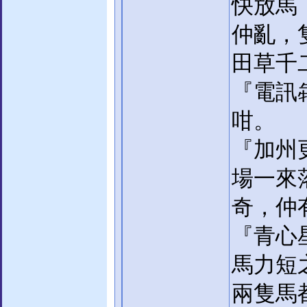
快放馬
仲亂，
田草千
『電訊
咁。
『加州
場一來
奇，仲
『青心
馬力短
兩隻馬