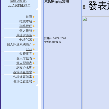
請建立帳號
。
河馬仔
hiphip3678
發表於:
忘了您的密碼？
首頁
推薦本站
聯絡我們
個人帳號
馬迷討論區
註冊於: 30/08/2004
申請PCS
發帖數目: 6147
個人評述系統簡介
FAQ
收費事宜
個人排位表
個人配磅表
網友心水馬
各場獨贏賠率
各場連贏賠率
各場位置走勢