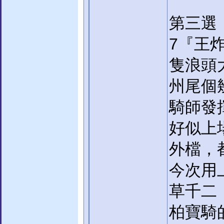
第三選
7『王
隻浪頭
州尾個
騎師發
好似上
外檔，
今次用
草千二
柏寶騎