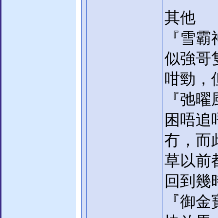
其他
『雪霸
似強哥
咁勁，
『弛曜
困唔追
冇，而
草以前
回到幾
『御金