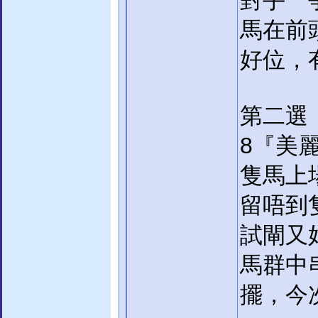
對手一
馬在前
好位，
第二選
8『美
隻馬上
留唔到
試閘又
馬群中
擺，今