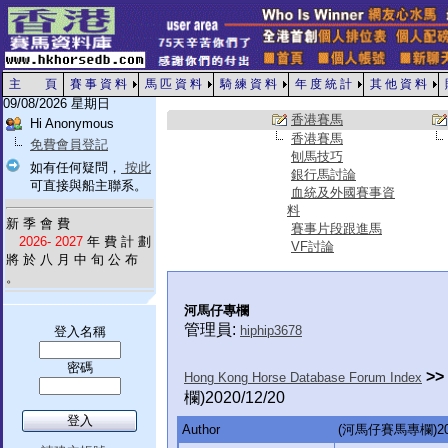
主 頁
賽 事 資 料
馬 匹 資 料
騎 練 資 料
年 度 統 計
其 他 資 料
09/08/2026 星期日
香港賽馬
Hi Anonymous
香港賽馬
免費會員登記
刨馬技巧
如有任何疑問，
按此
銀行馬討論
可直接與船主聯系。
血統及外國賽事資
料
新 季 會 費
賽事片段跟進馬
2026- 2027
年 費 計 劃
VF討論
將 於 八 月 中 旬 公 布
。
河馬仔專欄
管理員:
hiphip3678
登入名稱
密碼
>>
Hong Kong Horse Database Forum Index
欄)2020/12/20
Author
(河馬仔賽馬專欄)202