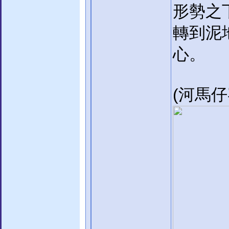
形勢之
轉到泥
心。
(河馬仔