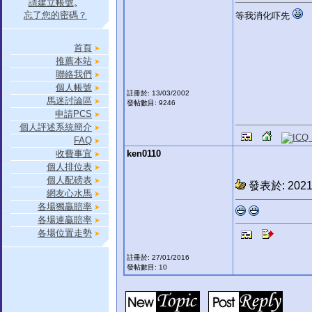
請建立帳號
。
忘了您的密碼？
等我消化吓先
首頁
推薦本站
聯絡我們
個人帳號
註冊於: 13/03/2002
馬迷討論區
發帖數目: 9246
申請PCS
個人評述系統簡介
FAQ
收費事宜
ken0110
個人排位表
個人配磅表
發表於: 2021-
網友心水馬
各場獨贏賠率
各場連贏賠率
各場位置走勢
註冊於: 27/01/2016
發帖數目: 10