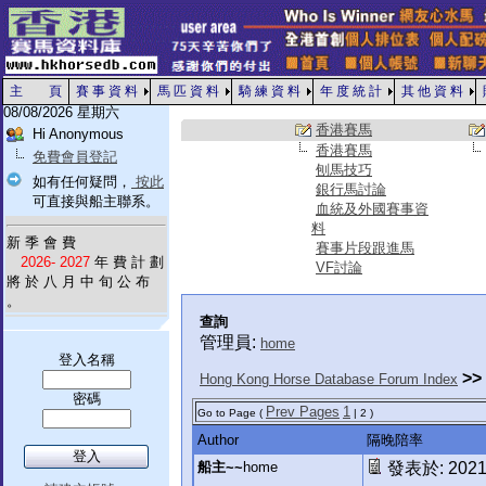
主 頁
賽 事 資 料
馬 匹 資 料
騎 練 資 料
年 度 統 計
其 他 資 料
08/08/2026 星期六
香港賽馬
Hi Anonymous
香港賽馬
免費會員登記
刨馬技巧
如有任何疑問，
按此
銀行馬討論
可直接與船主聯系。
血統及外國賽事資
料
新 季 會 費
賽事片段跟進馬
2026- 2027
年 費 計 劃
VF討論
將 於 八 月 中 旬 公 布
。
查詢
管理員:
home
登入名稱
>>
Hong Kong Horse Database Forum Index
密碼
Prev Pages
1
Go to Page (
| 2 )
Author
隔晚陪率
船主~~
home
發表於: 2021-