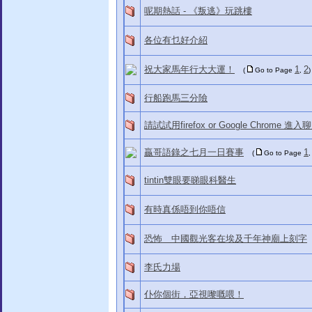
呢期熱話 - 《叛逃》玩跳樓
各位有乜好介紹
祝大家馬年行大大運！
1
2
(
Go to Page
,
)
行船跑馬三分險
請試試用firefox or Google Chrome 進
贏哥語錄之七月一日賽事
1
(
Go to Page
tintin雙眼要睇眼科醫生
有時真係唔到你唔信
恐怖 中國觀光客在埃及千年神廟上刻字
李氏力場
仆你個街，亞視嚟嘅喂！