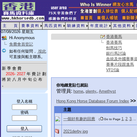
主 頁
賽 事 資 料
馬 匹 資 料
騎 練 資 料
年 度 統 計
其 他 資 料
07/08/2026 星期五
香港賽馬
Hi Anonymous
香港賽馬
免費會員登記
刨馬技巧
如有任何疑問，
按此
銀行馬討論
可直接與船主聯系。
血統及外國賽事
賽事片段跟進馬
新 季 會 費
VF討論
2026- 2027
年 費 計 劃
將 於 八 月 中 旬 公 布
。
你地鍾意貼乜就貼
管理員:
,
,
home
plenty
Amethyst
>>
Hong Kong Horse Database Forum Index
登入名稱
主題
密碼
一個好有趣的回應
1
2
3
(
Go to Page
,
,
, ...
2021derby.jpg