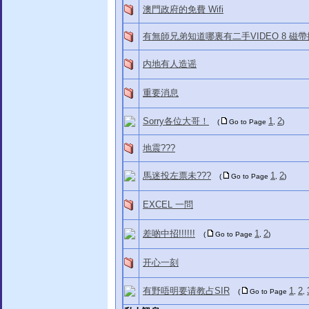
澳門政府的免費 Wifi
有無師兄弟知道哪裏有二手VIDEO 8 磁
内地有人造谣
重要消息
Sorry各位大哥！
1
2
(
Go to Page
,
)
地震???
馬迷投左票未???
1
2
(
Go to Page
,
)
EXCEL 一問
差啲中招!!!!!!
1
2
(
Go to Page
,
)
开心一刻
有野唔明要请教占SIR
1
2
(
Go to Page
,
,