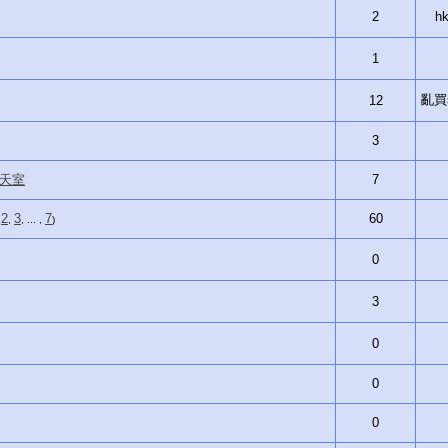
2
hk
1
亂買si
12
3
入聊天室
7
2
3
7
60
,
,
, ... ,
)
0
3
0
0
0