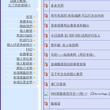
請建立帳號
。
忘了您的密碼？
多多关照
有冇有老闆 有長城網 可以打水合作的
首頁
推薦本站
原來個賽馬比賽真係有錢分
聯絡我們
個人帳號
馬迷討論區
今日蘋果 $1,000,000 請馬評代言人
申請PCS
個人評述系統簡介
舊年鑑, 有人收留嗎
FAQ
收費事宜
马胆——临场来料（周日专场）
個人排位表
個人配磅表
進修醫護英語助事業發展
網友心水馬
各場獨贏賠率
五千年文化的国人教育
各場連贏賠率
各場位置走勢
澳门V香港
HKDB聚會四月廿一(周一)
1
(
Go to Page
飯後波