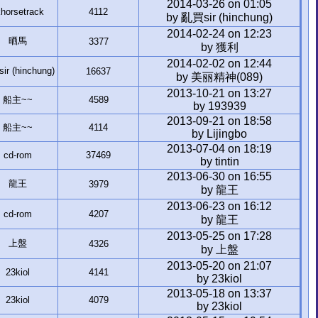
2014-03-26 on 01:05
horsetrack
4112
by 亂買sir (hinchung)
2014-02-24 on 12:23
晒馬
3377
by 獲利
2014-02-02 on 12:44
r (hinchung)
16637
by 美丽精神(089)
2013-10-21 on 13:27
船主~~
4589
by 193939
2013-09-21 on 18:58
船主~~
4114
by Lijingbo
2013-07-04 on 18:19
cd-rom
37469
by tintin
2013-06-30 on 16:55
龍王
3979
by 龍王
2013-06-23 on 16:12
cd-rom
4207
by 龍王
2013-05-25 on 17:28
上盤
4326
by 上盤
2013-05-20 on 21:07
23kiol
4141
by 23kiol
2013-05-18 on 13:37
23kiol
4079
by 23kiol