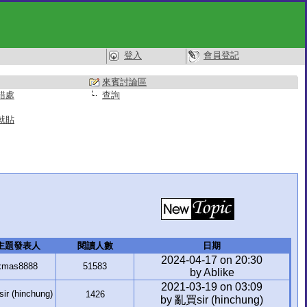
登入
會員登記
來賓討論區
錯處
查詢
就貼
主題發表人
閱讀人數
日期
2024-04-17 on 20:30
xmas8888
51583
by Ablike
2021-03-19 on 03:09
r (hinchung)
1426
by 亂買sir (hinchung)