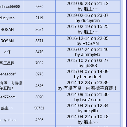
2019-06-28 on 21:12
tlehead55688
2569
by 船主~~
2019-02-16 on 23:07
duciyiren
2119
by duciyiren
2017-02-19 on 15:25
ROSAN
3054
by 船主~~
2016-12-14 on 22:05
ROSAN
3371
by ROSAN
2016-07-24 on 21:46
ｄ仔
3476
by JimmyMa
2015-10-27 on 03:27
馬王星探
7062
by ljb888
2015-04-07 on 14:09
benasddef
3973
by benasddef
2014-12-23 on 23:39
有舉，向着標
4846
by 有規有舉，向着標竿直跑！
竿直跑！
2014-09-15 on 21:30
hsd77com
3690
by hsd77com
2014-04-25 on 12:34
船主~~
56731
by rickytlb
2014-04-22 on 10:18
erbyprince
4205
by 船主~~