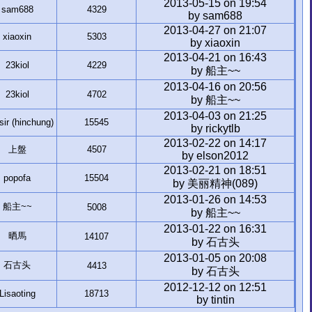
2013-05-15 on 19:54
sam688
4329
by sam688
2013-04-27 on 21:07
xiaoxin
5303
by xiaoxin
2013-04-21 on 16:43
23kiol
4229
by 船主~~
2013-04-16 on 20:56
23kiol
4702
by 船主~~
2013-04-03 on 21:25
r (hinchung)
15545
by rickytlb
2013-02-22 on 14:17
上盤
4507
by elson2012
2013-02-21 on 18:51
popofa
15504
by 美丽精神(089)
2013-01-26 on 14:53
船主~~
5008
by 船主~~
2013-01-22 on 16:31
晒馬
14107
by 石古头
2013-01-05 on 20:08
石古头
4413
by 石古头
2012-12-12 on 12:51
Lisaoting
18713
by tintin