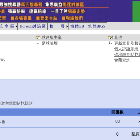
賠 率 區
Horsedb討 論 區
搜 尋
簡 體GB
繁 體BIG5
球迷集中贏
其他
足球論壇
更新意見及報
個人評語系統
你地鍾意貼乜
資料
會藉查詢
你地鍾意貼乜就貼
回覆數
9
83
 ,
)
亂買si
0